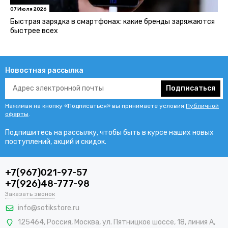
07 Июля 2026
Быстрая зарядка в смартфонах: какие бренды заряжаются
быстрее всех
Новостная рассылка
Подписаться
Нажимая на кнопку «Подписаться» вы принимаете условия
Публичной
оферты
.
Подпишитесь на рассылку, чтобы быть в курсе наших новых
поступлений, акций и скидок.
+7(967)021-97-57
+7(926)48-777-98
Заказать звонок
info@sotikstore.ru
125464
,
Россия
,
Москва
,
ул. Пятницкое шоссе, 18, линия А,