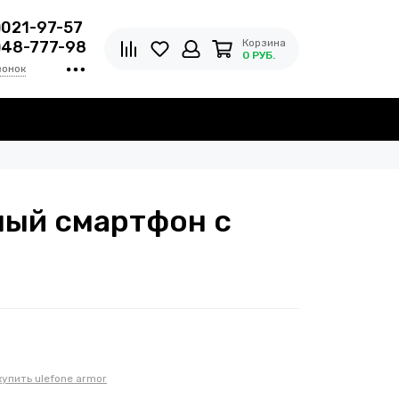
)021-97-57
Корзина
)48-777-98
0 РУБ.
вонок
нный смартфон с
купить ulefone armor