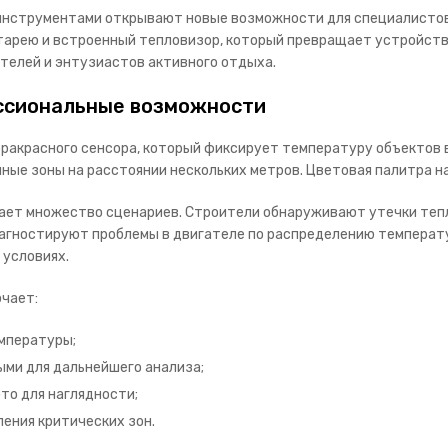
струментами открывают новые возможности для специалистов ра
тарею и встроенный тепловизор, который превращает устройств
телей и энтузиастов активного отдыха.
ссиональные возможности
ракрасного сенсора, который фиксирует температуру объектов 
ные зоны на расстоянии нескольких метров. Цветовая палитра н
ет множество сценариев. Строители обнаруживают утечки тепла
иагностируют проблемы в двигателе по распределению температ
 условиях.
чает:
мпературы;
ми для дальнейшего анализа;
то для наглядности;
ения критических зон.