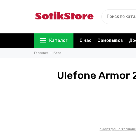
Каталог
О нас
Самовывоз
До
Главная
Блог
Ulefone Armor 
смартфон с теплов