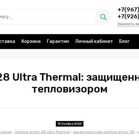
+7(967
+7(926
Заказать з
ставка
Корзина
Гарантии
Личный кабинет
Блог
28 Ultra Thermal: защище
тепловизором
15 Ноября 2025
изором
•
ulefone armor 28 ultra thermal
•
характеристики ulefone armor 28
•