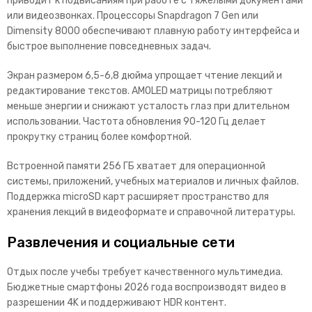
приводит к подвисаниям при работе с тяжелыми документами
или видеозвонках. Процессоры Snapdragon 7 Gen или
Dimensity 8000 обеспечивают плавную работу инт
ерфейса и
быстрое выполнение повседневных задач.
Экран размером 6,5-6,8 дюйма упрощает чтение лекций и
редактирование текстов. AMOLED матрицы потребляют
меньше энергии и снижают усталость глаз при длительном
использовании. Частота обновления 90-120 Гц делает
прокрутку страниц более комфортной.
Встроенной памяти 256 ГБ хватает для операционной
системы, приложений, учебных материалов и личных файлов.
Поддержка microSD карт расширяет пространство для
хранения лекций в видеоформате и справочной литературы.
Развлечения и социальные сети
Отдых после учебы требует качественного мультимедиа.
Бюджетные смартфоны 2026 года воспроизводят видео в
разрешении 4K и поддерживают HDR контент.