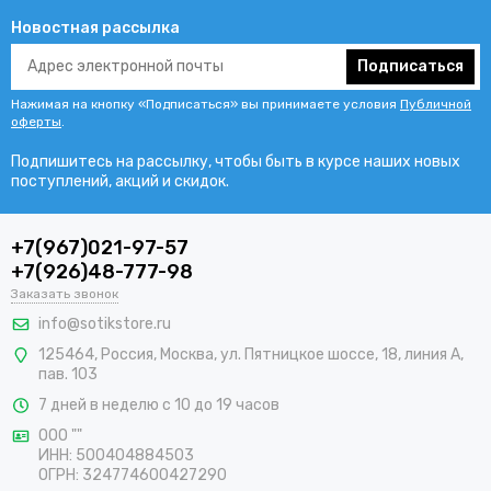
Новостная рассылка
Подписаться
Нажимая на кнопку «Подписаться» вы принимаете условия
Публичной
оферты
.
Подпишитесь на рассылку, чтобы быть в курсе наших новых
поступлений, акций и скидок.
+7(967)021-97-57
+7(926)48-777-98
Заказать звонок
info@sotikstore.ru
125464
,
Россия
,
Москва
,
ул. Пятницкое шоссе, 18, линия А,
пав. 103
7 дней в неделю с 10 до 19 часов
ООО ""
ИНН: 500404884503
ОГРН: 324774600427290