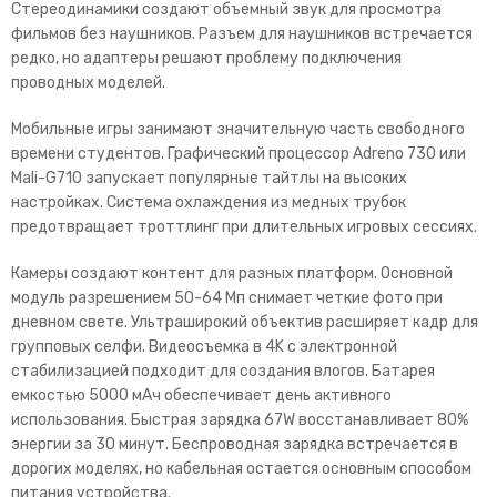
Стереодинамики создают объемный звук для просмотра
фильмов без наушников. Разъем для наушников встречается
ре
дко, но адаптеры решают проблему подключения
проводных моделей.
Мобильные игры занимают значительную часть свободного
времени студентов. Графический процессор Adreno 730 или
Mali-G710 запускает популярные тайтлы на высоких
настройках. Система охлаждения из медных трубок
предотвращает троттлинг при длительных игровых се
ссиях.
Камеры создают контент для разных платформ. Основной
модуль разрешением 50-64 Мп снимает четкие фото при
дневном свете. Ультраширокий объектив расширяет кадр для
групповых селфи. Видеосъемка в 4K с электронной
стабилизацией подходит для создания влогов.
Батарея
емкостью 5000 мАч обеспечивает день активного
использования. Быстрая зарядка 67W восстанавливает 80%
энергии за 30 минут. Беспроводная зарядка встречается в
дорогих моделях, но кабельная остается основным способом
питания устройства.