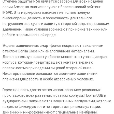
Степень защиты IP68 является базовой для всех моделей
серии Armor, но многие получают более высокий рейтинг
IP69K. Эта маркировка означает не только полную
пыленепроницаемость и возможность длительного
погружения в воду, но и защиту от горячей воды под выс
оким
давлением. Такие условия возникают при мойке техники или
работе в промышленной среде.
Экраны защищенных смартфонов покрывают закаленным
стеклом Gorilla Glass или аналогичными материалами.
Дополнительную защиту обеспечивают выступающие края
корпуса, которые предотвращают контакт экрана с
поверхностью при падении лицевой стороной вниз.
Некото
рые модели оснащаются съемными защитными
пленками для работы в особо агрессивных условиях.
Герметичность достигается использованием резиновых
прокладок во всех разъемах и стыках корпуса. Порты USB и
аудиоразъемы закрываются защитными заглушками, которые
надежно фиксируются и не теряются при эксплуатации.
Динамики и микрофоны имеют специальные ме
мбраны,