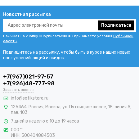
Новостная рассылка
Подписаться
Нажимая на кнопку «Подписаться» вы принимаете условия
Публичной
оферты
.
Подпишитесь на рассылку, чтобы быть в курсе наших новых
поступлений, акций и скидок.
+7(967)021-97-57
+7(926)48-777-98
Заказать звонок
info@sotikstore.ru
125464
,
Россия
,
Москва
,
ул. Пятницкое шоссе, 18, линия А,
пав. 103
7 дней в неделю с 10 до 19 часов
ООО ""
ИНН: 500404884503