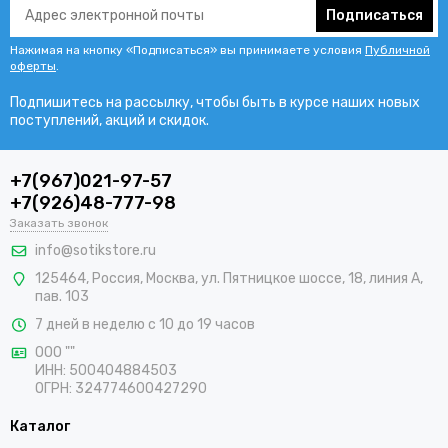
Подписаться
Нажимая на кнопку «Подписаться» вы принимаете условия
Публичной
оферты
.
Подпишитесь на рассылку, чтобы быть в курсе наших новых
поступлений, акций и скидок.
+7(967)021-97-57
+7(926)48-777-98
Заказать звонок
info@sotikstore.ru
125464
,
Россия
,
Москва
,
ул. Пятницкое шоссе, 18, линия А,
пав. 103
7 дней в неделю с 10 до 19 часов
ООО ""
ИНН: 500404884503
ОГРН: 324774600427290
Каталог