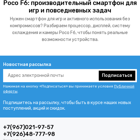
Poco F6: производительный смартфон для
honor 400 pro
iPhone
realme 15 pro
игр и повседневных задач
refurbished смартфоны
ulefone armor 28 ultra thermal
Нужен смартфон для игр и активного использования без
компромиссов? Разбираем процессор, дисплей, систему
unihertz tank 4 pro
автономные смартфоны
охлаждения и камеры Poco F6, чтобы понять реальные
возможности устройства.
безопасность смартфона
беспроводная зарядка
беспроводные наушники
быстрая зарядка смартфонов
Новостная рассылка
бюджетные смартфоны
бюджетные флагманы
Подписаться
бюджетный смартфон
влагозащищенный телефон
Нажимая на кнопку «Подписаться» вы принимаете условия
Публичной
влагостойкие телефоны
водонепроницаемый телефон
оферты
.
Подпишитесь на рассылку, чтобы быть в курсе наших новых
восстановленный iPhone
выбор планшета
поступлений, акций и скидок.
выбор смартфона
детский смартфон
+7(967)021-97-57
защита телефона
защитное стекло
+7(926)48-777-98