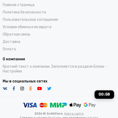
Главная страница
лучшие смартфоны
лучшие смартфоны 2026
Политика безопасности
лучшие телефоны для учебы
макрокамера телефон
Пользовательское соглашение
Условия обмена и возврата
макросъемка смартфон
настройка смартфона
Обратная связь
наушники
новый смартфон 2025
ноутбук
Доставка
Оплата
ночная съемка смартфон
обзор honor
обзор poco
О компании
обзор realme
оптимизация системы
Краткий текст о компании. Заполняется в разделе
Блоки
-
Настройки.
планшет для ребенка
планшет для семьи
Мы в социальных сетях
планшет для учебы
планшет или смартфон
планшет с функцией звонков
00
:
58
производительность смартфона
простой смартфон
2026 © SotikStore.
Карта сайта
распродажи телефонов
семейный планшет
Сделано в студии
ProSales
для платформы
InSales