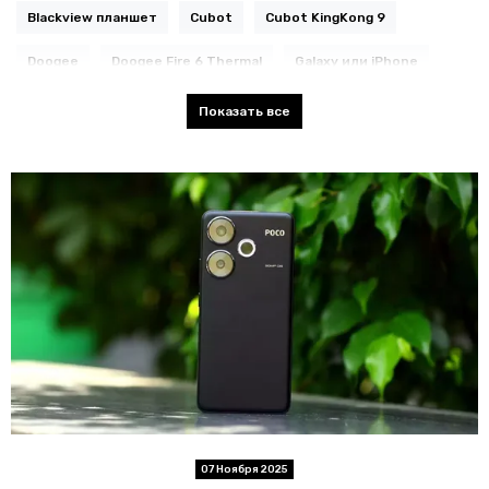
Blackview планшет
Cubot
Cubot KingKong 9
Doogee
Doogee Fire 6 Thermal
Galaxy или iPhone
Honor
IP68 смартфон
Oukitel
Oukitel планшет
Показать все
POCO X
Poco F6
Realme 16
Realme GT 8 Pro
Redmi Note
Samsung
Samsung камера
Samsung экосистема
Ulefone
Ulefone Armor
Ulefone Armor 24
Ulefone Armor 28 Pro
Ulefone Armor 28 Ultra тепловизор
Ulefone Armor 29 Ultra
Ulefone Armor 33
Ulefone Armor X16 Pro
Ulefone планшет
Unihertz
Xiaomi T Pro
Xiaomi планшет
Xiaomi экосистема
honor 400
07 Ноября 2025