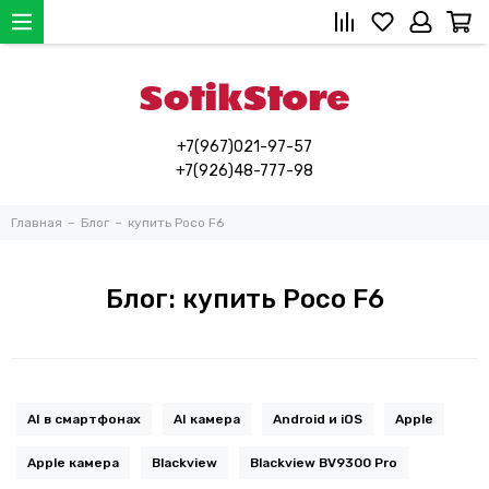
+7(967)021-97-57
+7(926)48-777-98
Главная
Блог
купить Poco F6
Блог: купить Poco F6
AI в смартфонах
AI камера
Android и iOS
Apple
Apple камера
Blackview
Blackview BV9300 Pro