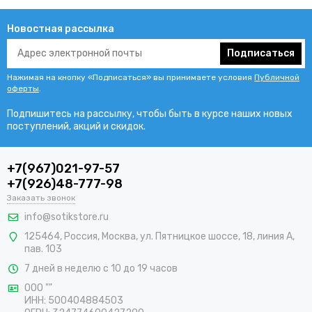
Новостная рассылка
Подписаться
Нажимая на кнопку «Подписаться» вы принимаете условия
Публичной
оферты
.
Подпишитесь на рассылку, чтобы быть в курсе наших новых
поступлений, акций и скидок.
+7(967)021-97-57
+7(926)48-777-98
Заказать звонок
info@sotikstore.ru
125464
,
Россия
,
Москва
,
ул. Пятницкое шоссе, 18, линия А,
пав. 103
7 дней в неделю с 10 до 19 часов
ООО ""
ИНН: 500404884503