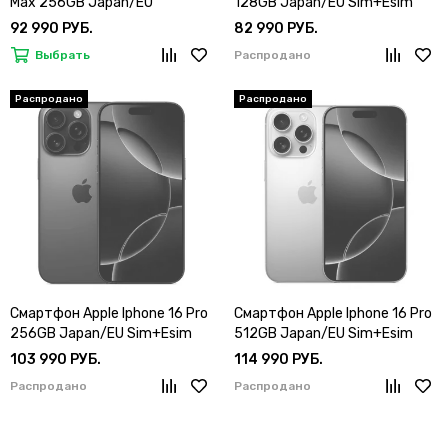
Max 256GB Japan/EU
128GB Japan/EU Sim+Esim
Sim+Esim
92 990 РУБ.
82 990 РУБ.
Выбрать
Распродано
Смартфон Apple Iphone 16 Pro
Смартфон Apple Iphone 16 Pro
256GB Japan/EU Sim+Esim
512GB Japan/EU Sim+Esim
103 990 РУБ.
114 990 РУБ.
Распродано
Распродано