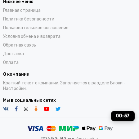
Нижнее меню
Главная страница
Политика безопасности
Пользовательское соглашение
Условия обмена и возврата
Обратная связь
Доставка
Оплата
О компании
Краткий текст о компании. Заполняется в разделе
Блоки
-
Настройки.
Мы в социальных сетях
00
:
57
2026 © SotikStore.
Карта сайта