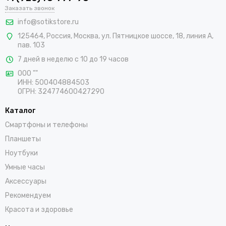
В интернет-магазине SotikStore можно по хорошей цене
Заказать звонок
купить автомобильный держатель для телефона. В каталоге
info@sotikstore.ru
доступны на выбор фирменные модели высокого качества,
125464
,
Россия
,
Москва
,
ул. Пятницкое шоссе, 18, линия А,
которые прекрасно справляются со своими основными
пав. 103
задачами. Осуществляется быстрая доставка покупок по
Куровскому.
7 дней в неделю с 10 до 19 часов
ООО ""
ИНН: 500404884503
ОГРН: 324774600427290
Каталог
Смартфоны и телефоны
Планшеты
Ноутбуки
Умные часы
Аксессуары
Рекомендуем
Красота и здоровье