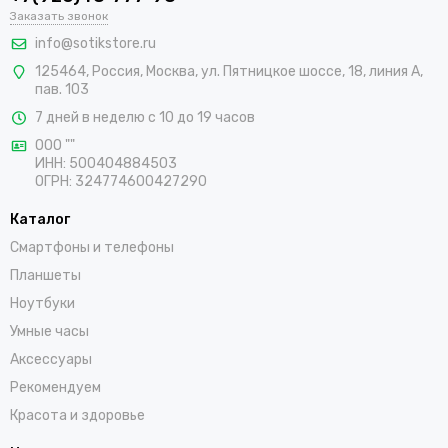
В интернет-магазине SotikStore можно по хорошей цене
Заказать звонок
купить автомобильный держатель для телефона. В каталоге
info@sotikstore.ru
доступны на выбор фирменные модели высокого качества,
125464
,
Россия
,
Москва
,
ул. Пятницкое шоссе, 18, линия А,
которые прекрасно справляются со своими основными
пав. 103
задачами. Осуществляется быстрая доставка покупок по
Высоковску.
7 дней в неделю с 10 до 19 часов
ООО ""
ИНН: 500404884503
ОГРН: 324774600427290
Каталог
Смартфоны и телефоны
Планшеты
Ноутбуки
Умные часы
Аксессуары
Рекомендуем
Красота и здоровье