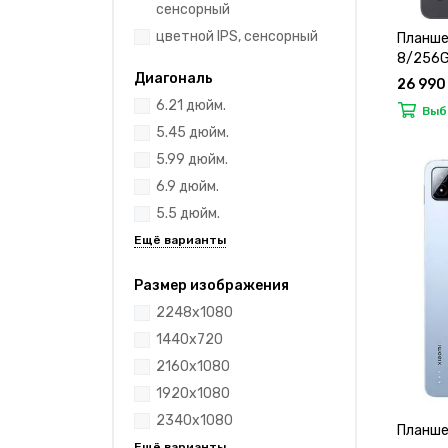
сенсорный
цветной IPS, сенсорный
Планшет
8/256Gb
Диагональ
26 990
6.21 дюйм.
Выб
5.45 дюйм.
5.99 дюйм.
6.9 дюйм.
5.5 дюйм.
Размер изображения
2248x1080
1440x720
2160x1080
1920x1080
2340x1080
Планшет