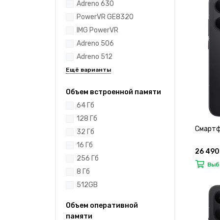
Adreno 630
PowerVR GE8320
IMG PowerVR
Adreno 506
Adreno 512
Объем встроенной памяти
64 Гб
128 Гб
Смартф
32 Гб
16 Гб
26 490
256 Гб
Выб
8 Гб
512GB
Объем оперативной
памяти