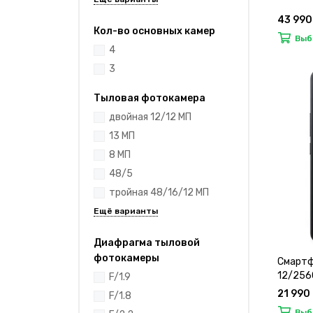
43 990
Кол-во основных камер
Выб
4
3
Тыловая фотокамера
двойная 12/12 МП
13 МП
8 МП
48/5
тройная 48/16/12 МП
Диафрагма тыловой
фотокамеры
Смартфо
12/256
F/1.9
21 990
F/1.8
Выб