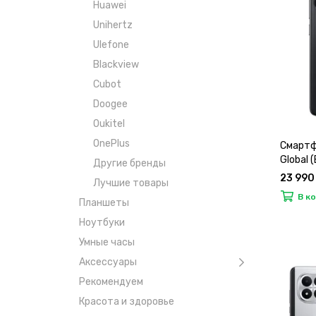
Huawei
Unihertz
Ulefone
Blackview
Cubot
Doogee
Oukitel
OnePlus
Смартф
Global 
Другие бренды
23 990
Лучшие товары
В к
Планшеты
Ноутбуки
Умные часы
Аксессуары
Рекомендуем
Красота и здоровье