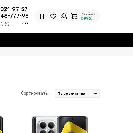
)021-97-57
Корзина
)48-777-98
0 РУБ.
вонок
Сортировать: