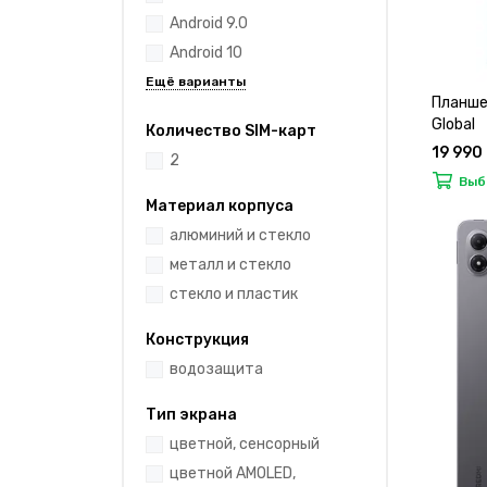
Android 9.0
Android 10
Планше
Global
Количество SIM-карт
19 990
2
Выб
Материал корпуса
алюминий и стекло
металл и стекло
стекло и пластик
Конструкция
водозащита
Тип экрана
цветной, сенсорный
цветной AMOLED,