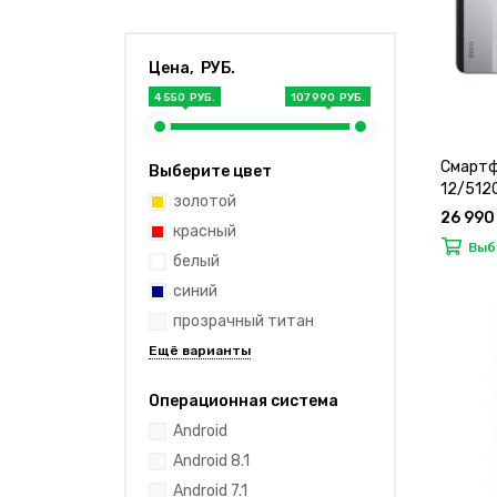
Цена, РУБ.
4 550 РУБ.
107 990 РУБ.
Смартф
Выберите цвет
12/512G
золотой
26 990
красный
Выб
белый
синий
прозрачный титан
Операционная система
Android
Android 8.1
Android 7.1