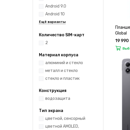
Android 9.0
Android 10
Планше
Global
Количество SIM-карт
19 990
2
Выб
Материал корпуса
алюминий и стекло
металл и стекло
стекло и пластик
Конструкция
водозащита
Тип экрана
цветной, сенсорный
цветной AMOLED,