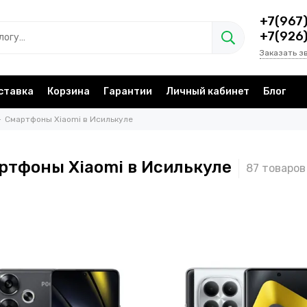
+7(967
+7(926
Заказать з
ставка
Корзина
Гарантии
Личный кабинет
Блог
Смартфоны Xiaomi в Исилькуле
ртфоны Xiaomi в Исилькуле