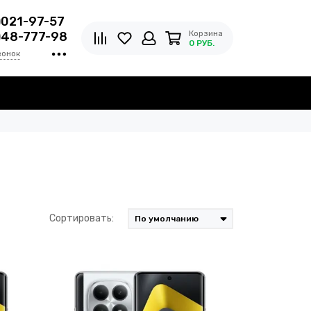
)021-97-57
Корзина
)48-777-98
0 РУБ.
вонок
Сортировать: