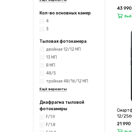
43 990
Кол-во основных камер
Выб
4
3
Тыловая фотокамера
двойная 12/12 МП
13 МП
8 МП
48/5
тройная 48/16/12 МП
Диафрагма тыловой
фотокамеры
Смартфо
12/256
F/1.9
21 990
F/1.8
Выб