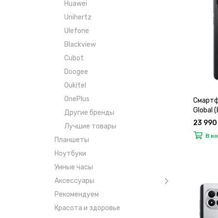
Huawei
Unihertz
Ulefone
Blackview
Cubot
Doogee
Oukitel
OnePlus
Смартф
Global 
Другие бренды
23 990
Лучшие товары
В к
Планшеты
Ноутбуки
Умные часы
Аксессуары
Рекомендуем
Красота и здоровье