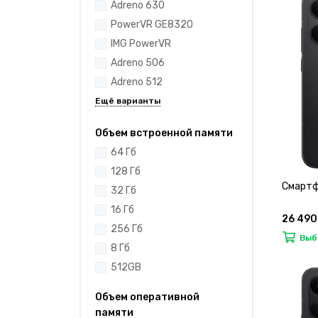
Adreno 630
PowerVR GE8320
IMG PowerVR
Adreno 506
Adreno 512
Объем встроенной памяти
64 Гб
128 Гб
Смартф
32 Гб
16 Гб
26 490
256 Гб
Выб
8 Гб
512GB
Объем оперативной
памяти