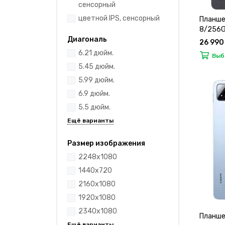
сенсорный
цветной IPS, сенсорный
Планшет
8/256Gb
Диагональ
26 990
6.21 дюйм.
Выб
5.45 дюйм.
5.99 дюйм.
6.9 дюйм.
5.5 дюйм.
Размер изображения
2248x1080
1440x720
2160x1080
1920x1080
2340x1080
Планшет