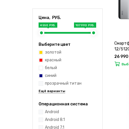
Цена, РУБ.
4 550 РУБ.
107 990 РУБ.
Смартф
Выберите цвет
12/512G
золотой
26 990
красный
Выб
белый
синий
прозрачный титан
Операционная система
Android
Android 8.1
Android 7.1