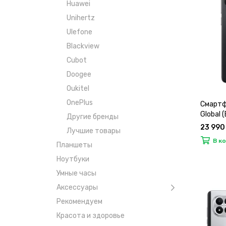
Huawei
Unihertz
Ulefone
Blackview
Cubot
Doogee
Oukitel
OnePlus
Смартф
Global 
Другие бренды
23 990
Лучшие товары
В к
Планшеты
Ноутбуки
Умные часы
Аксессуары
Рекомендуем
Красота и здоровье