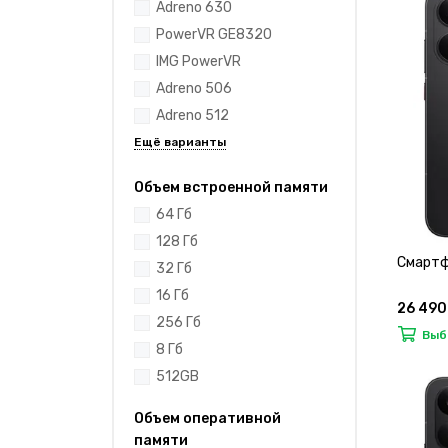
Adreno 630
PowerVR GE8320
IMG PowerVR
Adreno 506
Adreno 512
Объем встроенной памяти
64 Гб
128 Гб
Смартф
32 Гб
16 Гб
26 490
256 Гб
Выб
8 Гб
512GB
Объем оперативной
памяти