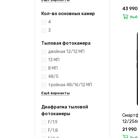
43 990
Кол-во основных камер
Выб
4
3
Тыловая фотокамера
двойная 12/12 МП
13 МП
8 МП
48/5
тройная 48/16/12 МП
Диафрагма тыловой
фотокамеры
Смартфо
12/256
F/1.9
21 990
F/1.8
Выб