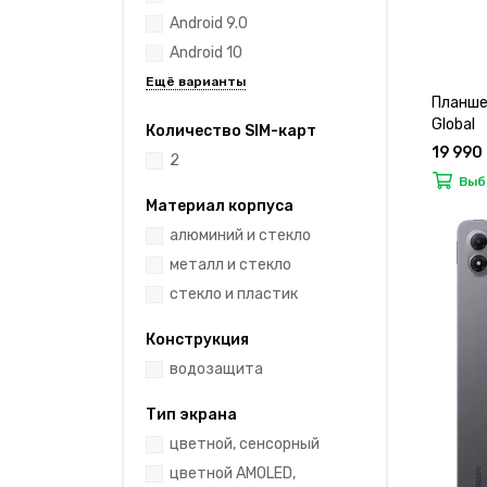
Android 9.0
Android 10
Планше
Global
Количество SIM-карт
19 990
2
Выб
Материал корпуса
алюминий и стекло
металл и стекло
стекло и пластик
Конструкция
водозащита
Тип экрана
цветной, сенсорный
цветной AMOLED,