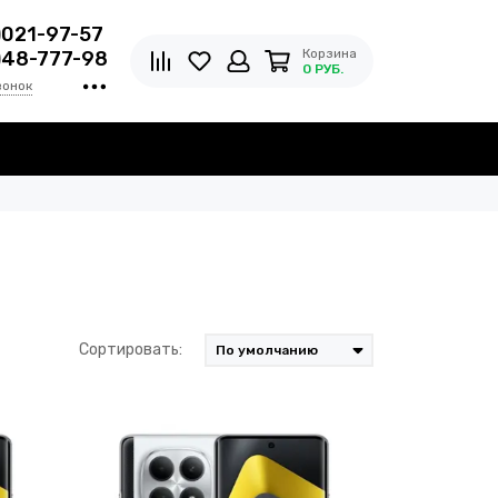
)021-97-57
Корзина
)48-777-98
0 РУБ.
вонок
Сортировать: