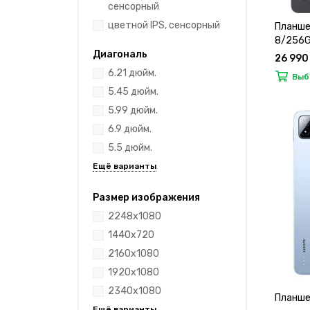
сенсорный
цветной IPS, сенсорный
Планшет
8/256Gb
Диагональ
26 990
6.21 дюйм.
Выб
5.45 дюйм.
5.99 дюйм.
6.9 дюйм.
5.5 дюйм.
Размер изображения
2248x1080
1440x720
2160x1080
1920x1080
2340x1080
Планшет