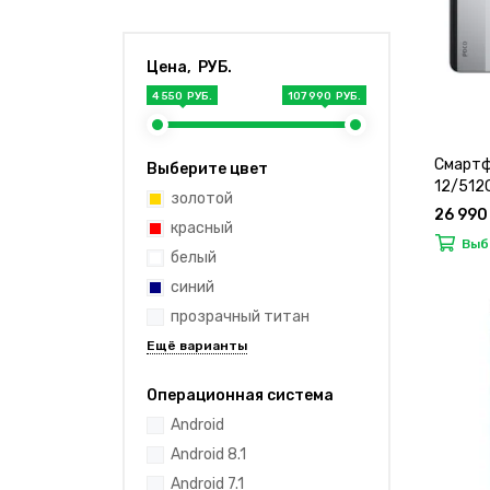
Цена, РУБ.
4 550 РУБ.
107 990 РУБ.
Смартф
Выберите цвет
12/512G
золотой
26 990
красный
Выб
белый
синий
прозрачный титан
Операционная система
Android
Android 8.1
Android 7.1