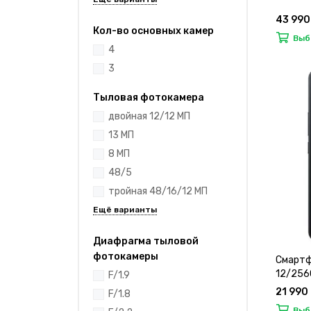
43 990
Кол-во основных камер
Выб
4
3
Тыловая фотокамера
двойная 12/12 МП
13 МП
8 МП
48/5
тройная 48/16/12 МП
Диафрагма тыловой
фотокамеры
Смартфо
12/256
F/1.9
21 990
F/1.8
Выб