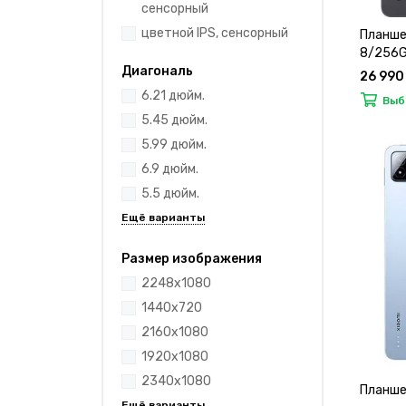
сенсорный
цветной IPS, сенсорный
Планшет
8/256Gb
Диагональ
26 990
6.21 дюйм.
Выб
5.45 дюйм.
5.99 дюйм.
6.9 дюйм.
5.5 дюйм.
Размер изображения
2248x1080
1440x720
2160x1080
1920x1080
2340x1080
Планшет