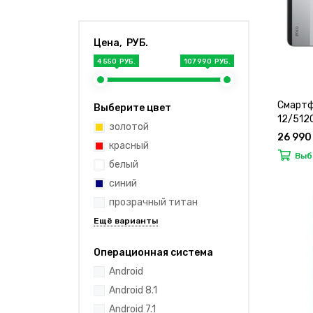
Цена, РУБ.
4 550 РУБ.
107 990 РУБ.
Смартф
Выберите цвет
12/512G
золотой
26 990
красный
Выб
белый
синий
прозрачный титан
Операционная система
Android
Android 8.1
Android 7.1