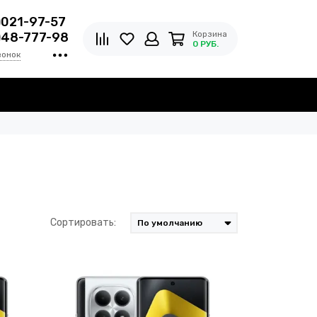
)021-97-57
Корзина
)48-777-98
0 РУБ.
вонок
Сортировать: