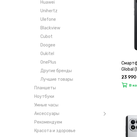
Huawei
Unihertz
Ulefone
Blackview
Cubot
Doogee
Oukitel
OnePlus
Смартф
Global 
Другие бренды
23 990
Лучшие товары
В к
Планшеты
Ноутбуки
Умные часы
Аксессуары
Рекомендуем
Красота и здоровье