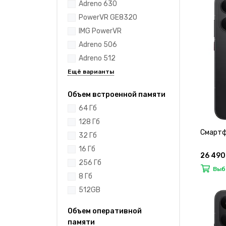
Adreno 630
PowerVR GE8320
IMG PowerVR
Adreno 506
Adreno 512
Объем встроенной памяти
64 Гб
128 Гб
Смартф
32 Гб
16 Гб
26 490
256 Гб
Выб
8 Гб
512GB
Объем оперативной
памяти