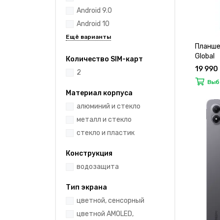
Android 9.0
Android 10
Планше
Global
Количество SIM-карт
19 990
2
Выб
Материал корпуса
алюминий и стекло
металл и стекло
стекло и пластик
Конструкция
водозащита
Тип экрана
цветной, сенсорный
цветной AMOLED,