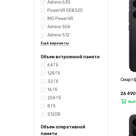
Adreno 630
PowerVR GE8320
IMG PowerVR
Adreno 506
Adreno 512
Объем встроенной памяти
64 Гб
128 Гб
Смартф
32 Гб
16 Гб
26 490
256 Гб
Выб
8 Гб
512GB
Объем оперативной
памяти