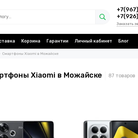
+7(967
+7(926
Заказать з
ставка
Корзина
Гарантии
Личный кабинет
Блог
Смартфоны Xiaomi в Можайске
ртфоны Xiaomi в Можайске