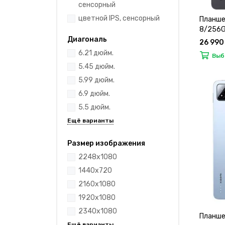
сенсорный
цветной IPS, сенсорный
Планшет
8/256Gb
Диагональ
26 990
6.21 дюйм.
Выб
5.45 дюйм.
5.99 дюйм.
6.9 дюйм.
5.5 дюйм.
Размер изображения
2248x1080
1440x720
2160x1080
1920x1080
2340x1080
Планшет