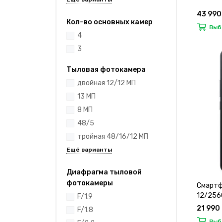
43 990
Кол-во основных камер
Выб
4
3
Тыловая фотокамера
двойная 12/12 МП
13 МП
8 МП
48/5
тройная 48/16/12 МП
Диафрагма тыловой
фотокамеры
Смартфо
12/256
F/1.9
21 990
F/1.8
Выб