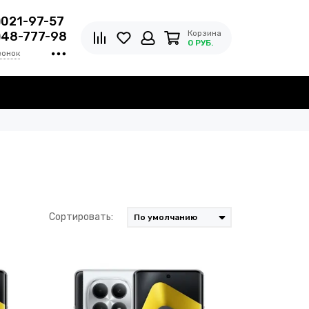
)021-97-57
Корзина
)48-777-98
0 РУБ.
вонок
Сортировать: