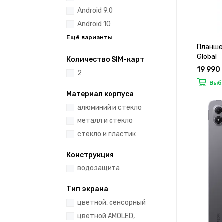
Android 9.0
Android 10
Планше
Global
Количество SIM-карт
19 990
2
Выб
Материал корпуса
алюминий и стекло
металл и стекло
стекло и пластик
Конструкция
водозащита
Тип экрана
цветной, сенсорный
цветной AMOLED,