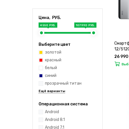
Цена, РУБ.
4 550 РУБ.
107 990 РУБ.
Смартф
Выберите цвет
12/512G
золотой
26 990
красный
Выб
белый
синий
прозрачный титан
Операционная система
Android
Android 8.1
Android 7.1