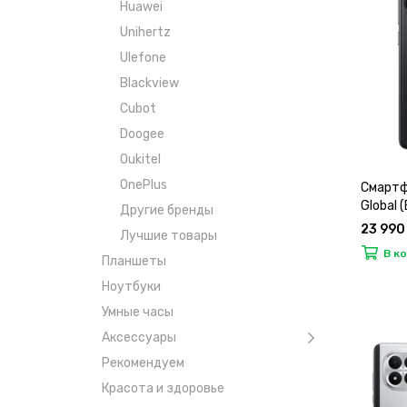
Huawei
Unihertz
Ulefone
Blackview
Cubot
Doogee
Oukitel
OnePlus
Смартф
Global 
Другие бренды
23 990
Лучшие товары
В к
Планшеты
Ноутбуки
Умные часы
Аксессуары
Рекомендуем
Красота и здоровье