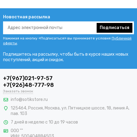
Новостная рассылка
Подписаться
Нажимая на кнопку «Подписаться» вы принимаете условия
Публичной
оферты
.
Подпишитесь на рассылку, чтобы быть в курсе наших новых
поступлений, акций и скидок.
+7(967)021-97-57
+7(926)48-777-98
Заказать звонок
info@sotikstore.ru
125464
,
Россия
,
Москва
,
ул. Пятницкое шоссе, 18, линия А,
пав. 103
7 дней в неделю с 10 до 19 часов
ООО ""
ИНН: 500404884503