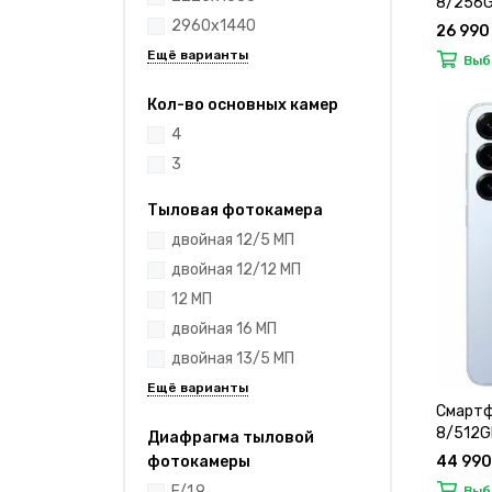
8/256
2960x1440
26 990
Выб
Кол-во основных камер
4
3
Тыловая фотокамера
двойная 12/5 МП
двойная 12/12 МП
12 МП
двойная 16 МП
двойная 13/5 МП
Смартф
8/512G
Диафрагма тыловой
44 990
фотокамеры
F/1.9
Выб