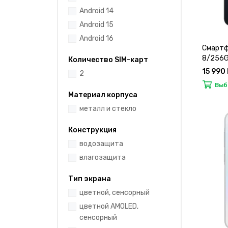
Android 14
Android 15
Android 16
Смартф
8/256
Количество SIM-карт
15 990 
2
Выб
Материал корпуса
металл и стекло
Конструкция
водозащита
влагозащита
Тип экрана
цветной, сенсорный
цветной AMOLED,
сенсорный