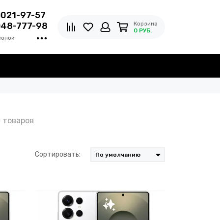
)021-97-57
Корзина
)48-777-98
0 РУБ.
вонок
Сортировать: