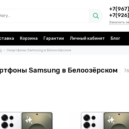
+7(967
+7(926
Заказать з
ставка
Корзина
Гарантии
Личный кабинет
Блог
g
Смартфоны Samsung в Белоозёрском
ртфоны Samsung в Белоозёрском