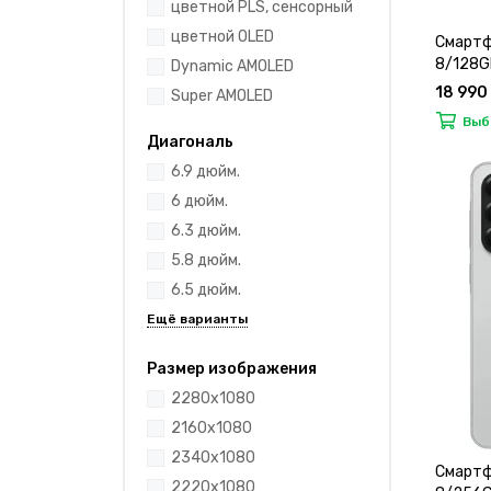
цветной PLS, сенсорный
цветной OLED
Смартф
8/128G
Dynamic AMOLED
18 990
Super AMOLED
Выб
Диагональ
6.9 дюйм.
6 дюйм.
6.3 дюйм.
5.8 дюйм.
6.5 дюйм.
Размер изображения
2280x1080
2160x1080
2340x1080
Смартф
2220x1080