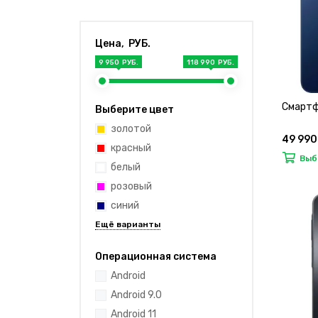
Цена, РУБ.
9 950 РУБ.
118 990 РУБ.
Смартф
Выберите цвет
золотой
49 990
красный
Выб
белый
розовый
синий
Операционная система
Android
Android 9.0
Android 11