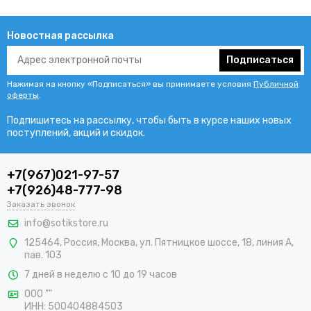
Новостная рассылка
Подписаться
Нажимая на кнопку «Подписаться» вы принимаете условия
Публичной
оферты
.
Подпишитесь на рассылку, чтобы быть в курсе наших новых
поступлений, акций и скидок.
+7(967)021-97-57
+7(926)48-777-98
Заказать звонок
info@sotikstore.ru
125464
,
Россия
,
Москва
,
ул. Пятницкое шоссе, 18, линия А,
пав. 103
7 дней в неделю с 10 до 19 часов
ООО ""
ИНН: 500404884503