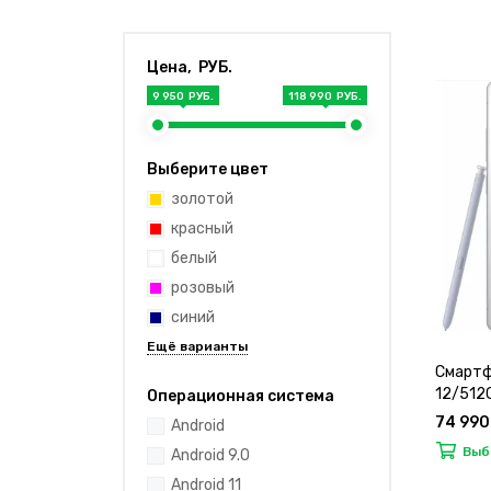
Цена, РУБ.
9 950 РУБ.
118 990 РУБ.
Выберите цвет
золотой
красный
белый
розовый
синий
Смартф
12/512
Операционная система
74 990
Android
Выб
Android 9.0
Android 11