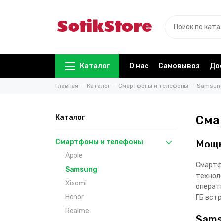
Каталог
О нас
Самовывоз
До
Главная
Каталог
Смартфоны и телефоны
Samsun
Каталог
Сма
Смартфоны и телефоны
Мощь
Apple
Смартф
Samsung
технол
Xiaomi
операт
Honor
ГБ вст
Realme
Sams