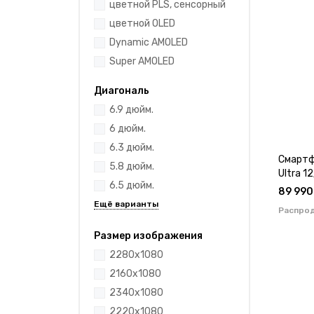
цветной PLS, сенсорный
цветной OLED
Dynamic AMOLED
Super AMOLED
Диагональ
6.9 дюйм.
6 дюйм.
6.3 дюйм.
Смартф
5.8 дюйм.
Ultra 
6.5 дюйм.
89 990
Распро
Размер изображения
2280x1080
2160x1080
2340x1080
2220x1080