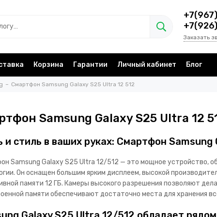
+7(967
+7(926
Заказать з
ставка
Корзина
Гарантии
Личный кабинет
Блог
g
Смартфон Samsung Galaxy S25 Ultra 12 512
ртфон Samsung Galaxy S25 Ultra 12 5
 и стиль в ваших руках: Смартфон Samsung G
он Samsung Galaxy S25 Ultra 12/512 — это мощное устройство, 
огии. Он оснащен большим ярким дисплеем, высокой производите
ивной памяти 12 ГБ. Камеры высокого разрешения позволяют дела
роенной памяти обеспечивают достаточно места для хранения вс
ung Galaxy S25 Ultra 12/512 обладает рядо