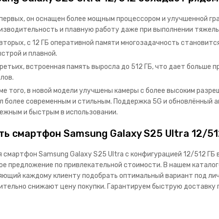
первых, он оснащен более мощным процессором и улучшенной гр
изводительность и плавную работу даже при выполнении тяжелых
вторых, с 12 ГБ оперативной памяти многозадачность становитс
ыстрой и плавной.
ретьих, встроенная память выросла до 512 ГБ, что дает больше 
лов.
ме того, в новой модели улучшены камеры с более высоким разре
л более современным и стильным. Поддержка 5G и обновлённый 
ежным и быстрым в использовании.
ть смартфон Samsung Galaxy S25 Ultra 12/5
я смартфон Samsung Galaxy S25 Ultra с конфигурацией 12/512 ГБ
ое предложение по привлекательной стоимости. В нашем катало
яющий каждому клиенту подобрать оптимальный вариант под лич
ительно снижают цену покупки. Гарантируем быструю доставку п