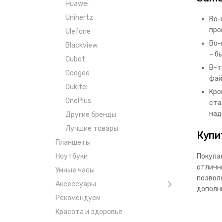
Huawei
Unihertz
Во-
про
Ulefone
Во-
Blackview
– б
Cubot
В-т
Doogee
фай
Oukitel
Кро
OnePlus
ста
над
Другие бренды
Лучшие товары
Купи
Планшеты
Покупа
Ноутбуки
отличн
Умные часы
позвол
Аксессуары
дополн
Рекомендуем
Красота и здоровье