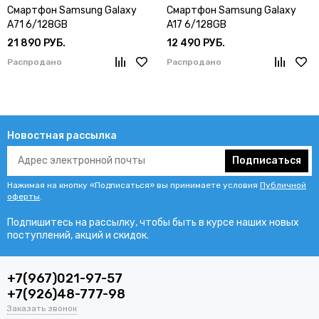
Смартфон Samsung Galaxy
Смартфон Samsung Galaxy
A71 6/128GB
A17 6/128GB
21 890 РУБ.
12 490 РУБ.
Распродано
Распродано
Новостная рассылка
Подписаться
Нажимая на кнопку «Подписаться» вы принимаете условия
Публичной
оферты
.
Подпишитесь на рассылку, чтобы быть в курсе наших новых
поступлений, акций и скидок.
+7(967)021-97-57
+7(926)48-777-98
Заказать звонок