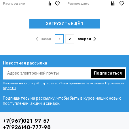
Распродано
Распродано
ЗАГРУЗИТЬ ЕЩЁ 1
назад
1
2
вперёд
Новостная рассылка
Подписаться
Нажимая на кнопку «Подписаться» вы принимаете условия
Публичной
оферты
.
Подпишитесь на рассылку, чтобы быть в курсе наших новых
поступлений, акций и скидок.
+7(967)021-97-57
+7(926)48-777-98