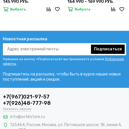
145 990 РУБ.
164 990 – 169 990 РУБ.
Выбрать
Выбрать
Новостная рассылка
Подписаться
Нажимая на кнопку «Подписаться» вы принимаете условия
Публичной
оферты
.
Подпишитесь на рассылку, чтобы быть в курсе наших новых
поступлений, акций и скидок.
+7(967)021-97-57
+7(926)48-777-98
Заказать звонок
info@sotikstore.ru
125464
,
Россия
,
Москва
,
ул. Пятницкое шоссе, 18, линия А,