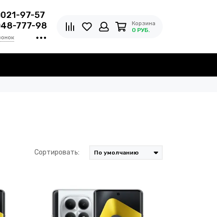
)021-97-57
Корзина
)48-777-98
0 РУБ.
вонок
Сортировать: