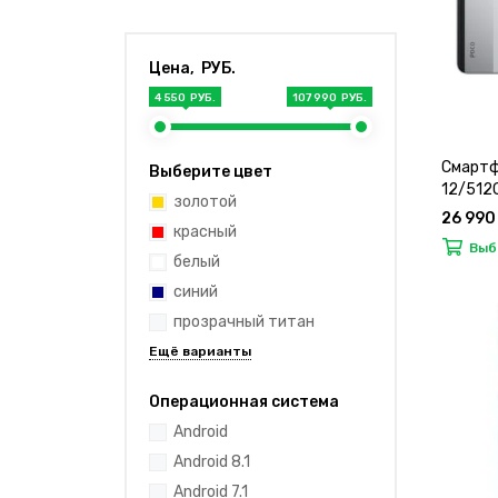
Цена, РУБ.
4 550 РУБ.
107 990 РУБ.
Смартф
Выберите цвет
12/512G
золотой
26 990
красный
Выб
белый
синий
прозрачный титан
Операционная система
Android
Android 8.1
Android 7.1