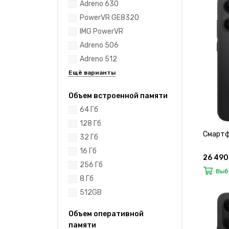
Adreno 630
PowerVR GE8320
IMG PowerVR
Adreno 506
Adreno 512
Объем встроенной памяти
64 Гб
128 Гб
Смартф
32 Гб
16 Гб
26 490
256 Гб
Выб
8 Гб
512GB
Объем оперативной
памяти