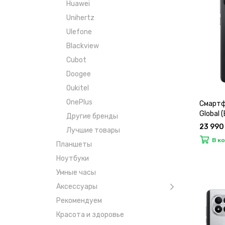
Huawei
Unihertz
Ulefone
Blackview
Cubot
Doogee
Oukitel
OnePlus
Смартф
Global 
Другие бренды
23 990
Лучшие товары
В к
Планшеты
Ноутбуки
Умные часы
Аксессуары
Рекомендуем
Красота и здоровье