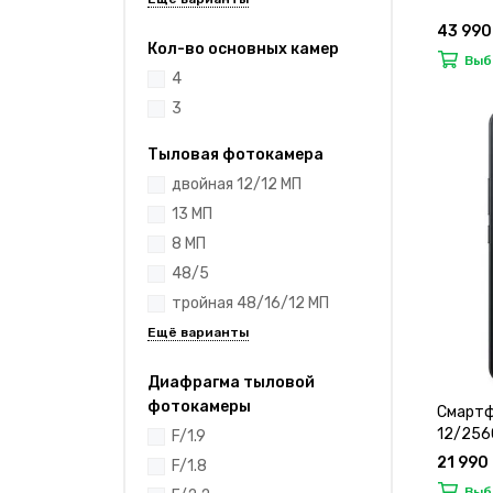
43 990
Кол-во основных камер
Выб
4
3
Тыловая фотокамера
двойная 12/12 МП
13 МП
8 МП
48/5
тройная 48/16/12 МП
Диафрагма тыловой
фотокамеры
Смартфо
12/256
F/1.9
21 990
F/1.8
Выб