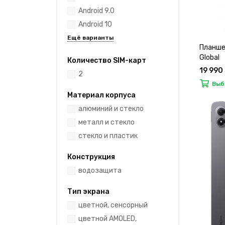
Android 9.0
Android 10
Планше
Global
Количество SIM-карт
19 990
2
Выб
Материал корпуса
алюминий и стекло
металл и стекло
стекло и пластик
Конструкция
водозащита
Тип экрана
цветной, сенсорный
цветной AMOLED,