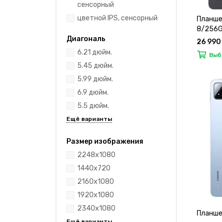
сенсорный
цветной IPS, сенсорный
Планшет
8/256Gb
Диагональ
26 990
6.21 дюйм.
Выб
5.45 дюйм.
5.99 дюйм.
6.9 дюйм.
5.5 дюйм.
Размер изображения
2248x1080
1440x720
2160x1080
1920x1080
2340x1080
Планшет